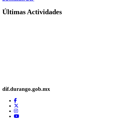
Últimas Actividades
Desarrollo Integral de la Familia
dif.durango.gob.mx
Dirección:
Boulevard José María Patoni #105,